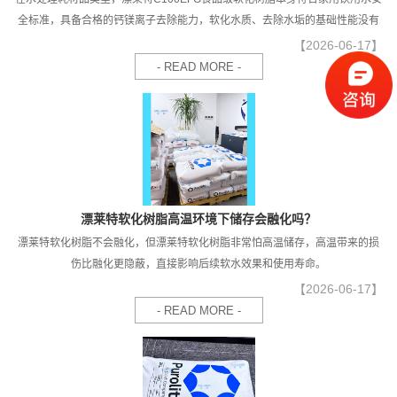
全标准，具备合格的钙镁离子去除能力，软化水质、去除水垢的基础性能没有
问题，但在家用全屋净水、家用软水机的实际工况中，不建议单独使用该款树
【2026-06-17】
脂作为家用软化水处理的唯一耗材。
- READ MORE -
漂莱特软化树脂高温环境下储存会融化吗？
漂莱特软化树脂不会融化，但漂莱特软化树脂非常怕高温储存，高温带来的损
伤比融化更隐蔽，直接影响后续软水效果和使用寿命。
【2026-06-17】
- READ MORE -