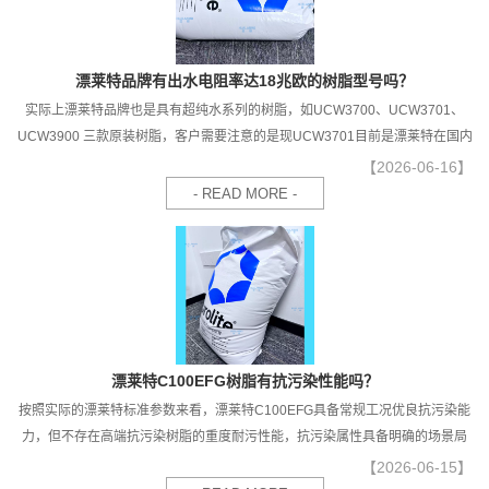
漂莱特品牌有出水电阻率达18兆欧的树脂型号吗？
实际上漂莱特品牌也是具有超纯水系列的树脂，如UCW3700、UCW3701、
UCW3900 三款原装树脂，客户需要注意的是现UCW3701目前是漂莱特在国内
生产的树脂，不属于进口树脂，同时开始慢慢替代掉UCW3700型号，会发现现
【2026-06-16】
在水处理市场上已很少有UCW3700型号树脂的身影。
- READ MORE -
漂莱特C100EFG树脂有抗污染性能吗？
按照实际的漂莱特标准参数来看，漂莱特C100EFG具备常规工况优良抗污染能
力，但不存在高端抗污染树脂的重度耐污性能，抗污染属性具备明确的场景局
限性，精准把握其性能边界，是保障树脂长效稳定运行的关键。
【2026-06-15】