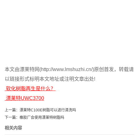
本文由漂莱特网(http://www.lmshuzhi.cn/)原创首发，转载请
以链接形式标明本文地址或注明文章出处!
软化树脂再生是什么？
漂莱特UWC3700
上一篇：
漂莱特C100E树脂可以进行清洗吗
下一篇：
橡胶厂会使用漂莱特树脂吗
相关内容