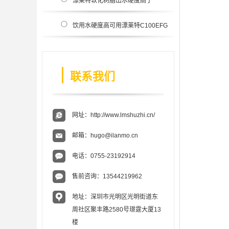
漂莱特软化树脂出水硬度高于
50mg/L
饮用水硬度高可用漂莱特C100EFG
型号树脂？
联系我们
网址：
http://www.lmshuzhi.cn/
邮箱：
hugo@ilanmo.cn
电话：
0755-23192914
售前咨询：
13544219962
地址：深圳市光明区光明街道东
周社区聚丰路2580号璟霆大厦13
楼