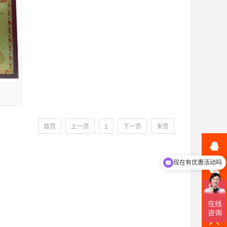
首页
上一页
1
下一页
末页
在
现在有优惠活动吗
微
07
TO