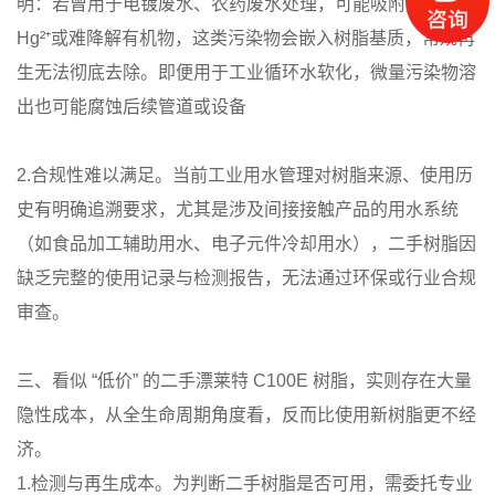
明：若曾用于电镀废水、农药废水处理，可能吸附 Pb²⁺、
Hg²⁺或难降解有机物，这类污染物会嵌入树脂基质，常规再
生无法彻底去除。即便用于工业循环水软化，微量污染物溶
出也可能腐蚀后续管道或设备
2.合规性难以满足。当前工业用水管理对树脂来源、使用历
史有明确追溯要求，尤其是涉及间接接触产品的用水系统
（如食品加工辅助用水、电子元件冷却用水），二手树脂因
缺乏完整的使用记录与检测报告，无法通过环保或行业合规
审查。
三、看似 “低价” 的二手漂莱特 C100E 树脂，实则存在大量
隐性成本，从全生命周期角度看，反而比使用新树脂更不经
济。
1.检测与再生成本。为判断二手树脂是否可用，需委托专业