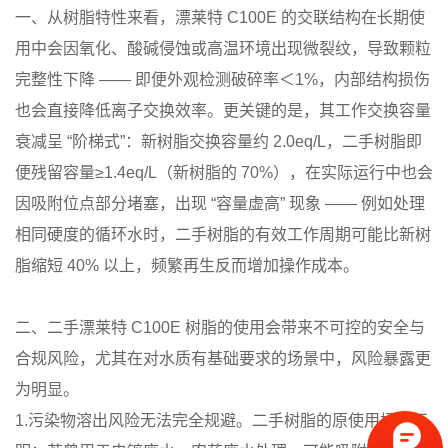
一、从树脂特性来看，漂莱特 C100E 的交联结构在长期使
用中会因氧化、酸碱侵蚀或高温环境出现微裂纹，导致颗粒
完整性下降 —— 即便外观检测破碎率＜1%，内部结构损伤
也会直接降低离子交换效率。更关键的是，其工作交换容量
衰减呈 “阶梯式”：新树脂交换容量约 2.0eq/L，二手树脂即
便残留容量≥1.4eq/L（新树脂的 70%），在实际运行中也会
因吸附位点部分堵塞，出现 “容量虚高” 现象 —— 例如处理
相同硬度的循环水时，二手树脂的有效工作周期可能比新树
脂缩短 40% 以上，频繁再生反而增加操作成本。
二、二手漂莱特 C100E 树脂的使用会带来不可控的安全与
合规风险，尤其在对水质有基础要求的场景中，风险暴露更
为明显。
1.污染物溶出风险无法完全规避。二手树脂的原使用场景不