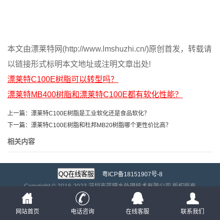
本文由漂莱特网(http://www.lmshuzhi.cn/)原创首发，转载请
以链接形式标明本文地址或注明文章出处!
漂莱特C100E树脂可以转型吗？
漂莱特MB400树脂和漂莱特C100E都有软化性能？
上一篇：
漂莱特C100E树脂是工业软化还是食品软化？
下一篇：
漂莱特C100E树脂和杜邦MB20树脂哪个更性价比高？
相关内容
粤ICP备18151907号-8
Copyright © 2018-2023 深圳市蓝膜水处理技术有限公司 版权所有
地址：深圳市光明区光明街道东周社区聚丰路2580号璟霆大厦13楼
友情链接：
蓝膜水处理
网站首页
电话咨询
在线客服
联系我们